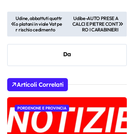
N
Udine, abbattuti quattr
Udibe-AUTO PRESE A
o platani in viale Vat pe
CALCI E PIETRE CONT
a
r rischio cedimento
RO I CARABINIERI
v
i
Da
g
a
z
i
Articoli Correlati
o
n
PORDENONE E PROVINCIA
e
a