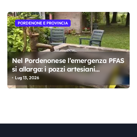
PORDENONE E PROVINCIA
Nel Pordenonese l’emergenza PFAS
si allarga: i pozzi artesiani
risultano contaminati
Lug 13, 2026