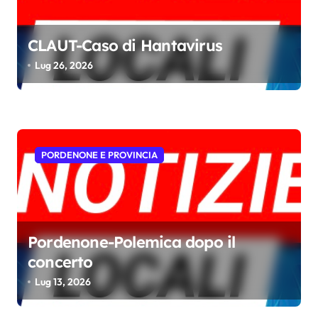
r
t
CLAUT-Caso di Hantavirus
i
Lug 26, 2026
c
o
l
i
PORDENONE E PROVINCIA
Pordenone-Polemica dopo il
concerto
Lug 13, 2026