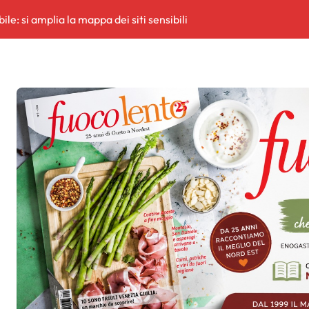
e: si amplia la mappa dei siti sensibili
termovalorizzatore Aussa Corno»
 BUROCRAZIA: QUANDO L’ENTUSIASMO DEI RAGAZZI SI SCO
ana, presi
rritorio
rritorio
ficialmente riconosciuto a livello nazionale: primo e unico in Friul
Soccorso
ortora