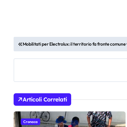
N
Mobilitati per Electrolux: il territorio fa fronte comune
a
v
i
g
a
Articoli Correlati
z
i
Cronaca