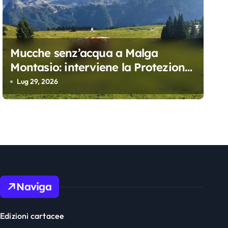
Mucche senz’acqua a Malga
Montasio: interviene la Protezione
civile, trasportati 10 mila litri
Lug 29, 2026
Naviga
Edizioni cartacee