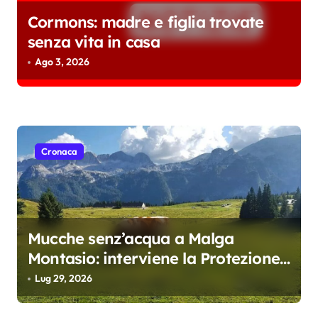
Cormons: madre e figlia trovate
senza vita in casa
Ago 3, 2026
Cronaca
Mucche senz’acqua a Malga
Montasio: interviene la Protezione
civile, trasportati 10 mila litri
Lug 29, 2026