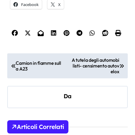
Facebook
X
N
A tutela degli automobi
Camion in fiamme sull
listi- censimento autov
a
a A23
elox
v
i
Da
g
a
z
i
Articoli Correlati