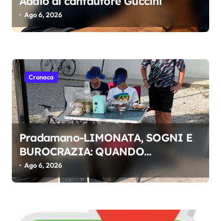
Addio al cantautore Guccini
i
Ago 6, 2026
c
o
l
i
Cronaca
Pradamano-LIMONATA, SOGNI E
BUROCRAZIA: QUANDO
L’ENTUSIASMO DEI RAGAZZI SI
Ago 6, 2026
SCONTRA CON L’ADULTO CHE
DIMENTICA DI ESSERE STATO
BAMBINO