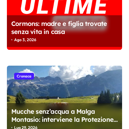
Cormons: madre e figlia trovate
senza vita in casa
Ago 3, 2026
Cronaca
Mucche senz’acqua a Malga
Montasio: interviene la Protezione
civile, trasportati 10 mila litri
Lug 29, 2026