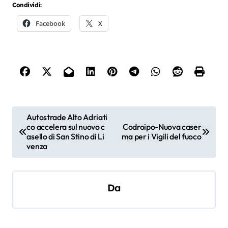
Condividi:
Facebook
X
N
Autostrade Alto Adriati
co accelera sul nuovo c
Codroipo-Nuova caser
a
asello di San Stino di Li
ma per i Vigili del fuoco
v
venza
i
g
Da
a
z