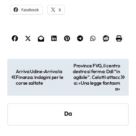
Facebook
X
N
Province FVG, il centro
Arriva Udine-Arriva la
destra si ferma: Ddl “in
a
Finanza: indagini per le
agibile”. Celotti attacc
v
corse saltate
a: «Una legge fantasm
a»
i
g
a
Da
z
i