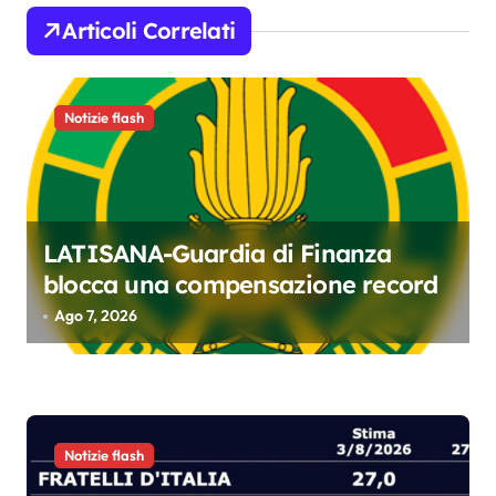
o
Articoli Correlati
n
e
Notizie flash
a
r
t
i
LATISANA-Guardia di Finanza
c
blocca una compensazione record
o
Ago 7, 2026
l
i
Notizie flash