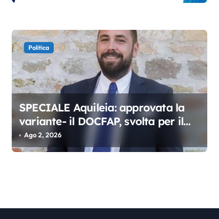
Politica
SPECIALE Aquileia: approvata la
variante- il DOCFAP, svolta per il
futuro della città
Ago 2, 2026