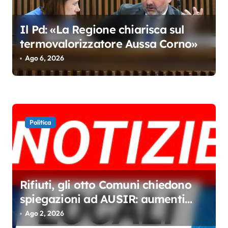
r
t
Il Pd: «La Regione chiarisca sul
i
termovalorizzatore Aussa Corno»
c
Ago 6, 2026
o
l
i
Politica
Rifiuti, gli otto Comuni chiedono
spiegazioni ad AUSIR: aumenti
senza miglioramenti
Ago 2, 2026