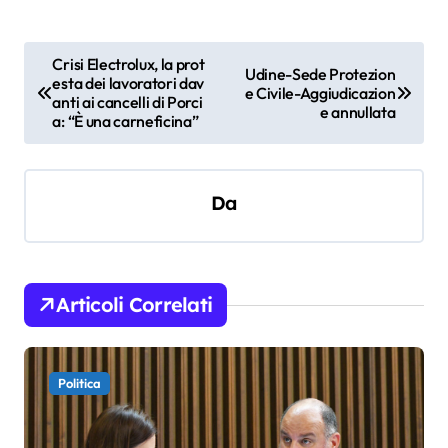
N
Crisi Electrolux, la prot
Udine-Sede Protezion
esta dei lavoratori dav
a
e Civile-Aggiudicazion
anti ai cancelli di Porci
e annullata
v
a: “È una carneficina”
i
g
Da
a
z
i
Articoli Correlati
o
n
e
Politica
a