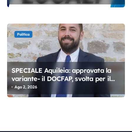
Politica
SPECIALE Aquileia: approvata la
variante- il DOCFAP, svolta per il
futuro della città
Ago 2, 2026