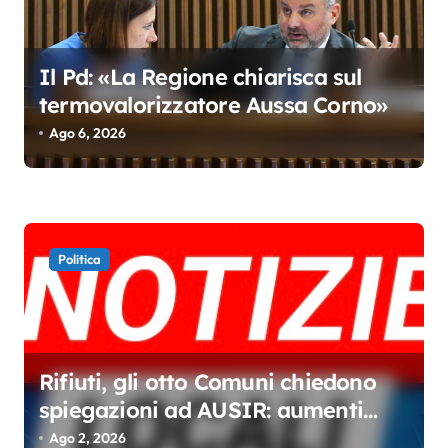
a
r
t
Il Pd: «La Regione chiarisca sul
termovalorizzatore Aussa Corno»
i
Ago 6, 2026
c
o
l
i
Politica
Rifiuti, gli otto Comuni chiedono
spiegazioni ad AUSIR: aumenti
senza miglioramenti
Ago 2, 2026