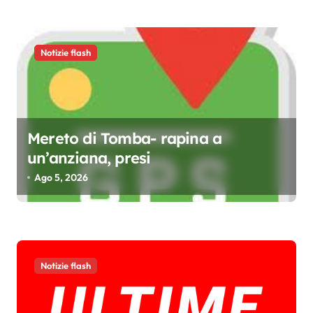
o
l
i
Notizie flash
Mereto di Tomba- rapina a
un’anziana, presi
Ago 5, 2026
Notizie flash