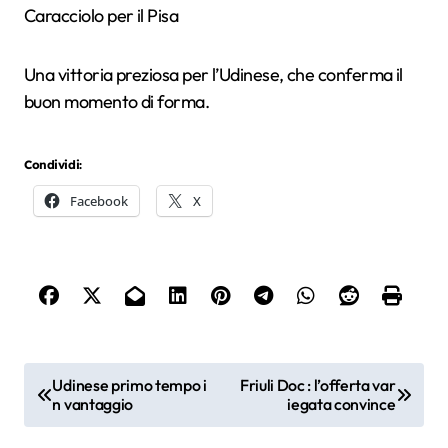
Caracciolo per il Pisa
Una vittoria preziosa per l’Udinese, che conferma il
buon momento di forma.
Condividi:
Facebook
X
N
Udinese primo tempo i
Friuli Doc : l’offerta var
n vantaggio
iegata convince
a
v