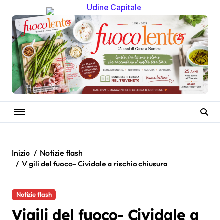
Salta
al
contenuto
Inizio
Notizie flash
Vigili del fuoco- Cividale a rischio chiusura
Notizie flash
Vigili del fuoco- Cividale a