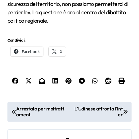
sicurezza del territorio, non possiamo permetterci di
perderlo». La questione è ora al centro del dibattito
politico regionale.
Condividi:
Facebook
X
N
Arrestato per maltratt
L’Udinese affronta l’Int
amenti
er
a
v
i