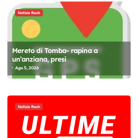
l
i
Notizie flash
Mereto di Tomba- rapina a
un’anziana, presi
Ago 5, 2026
Notizie flash