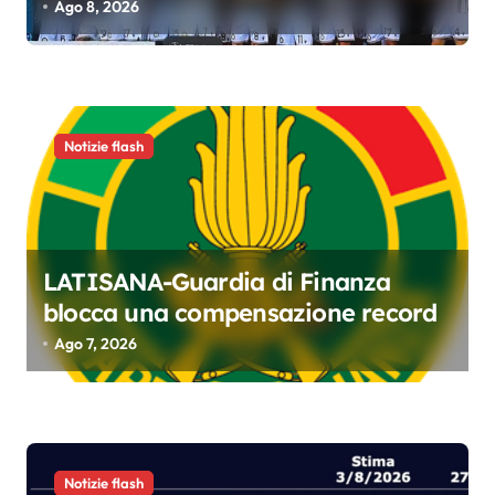
i
Ago 8, 2026
c
o
l
i
Notizie flash
LATISANA-Guardia di Finanza
blocca una compensazione record
Ago 7, 2026
Notizie flash