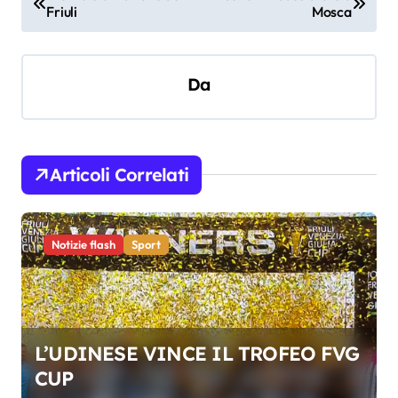
Friuli
Mosca
a
v
i
Da
g
a
z
Articoli Correlati
i
o
Notizie flash
Sport
n
e
a
r
L’UDINESE VINCE IL TROFEO FVG
t
CUP