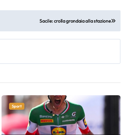
Sacile: crolla grondaia alla stazione
Sport