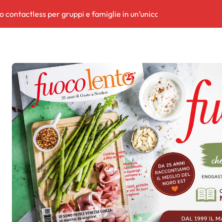
o contactless per gruppi e famiglie in un’unica mossa
do debutta il blu che racconta il Friuli
 spazi per sport, salute e comunità
o potere
residente riceverà il riconoscimento “Ambassador of Freedom”. 
ortora
e: si amplia la mappa dei siti sensibili
termovalorizzatore Aussa Corno»