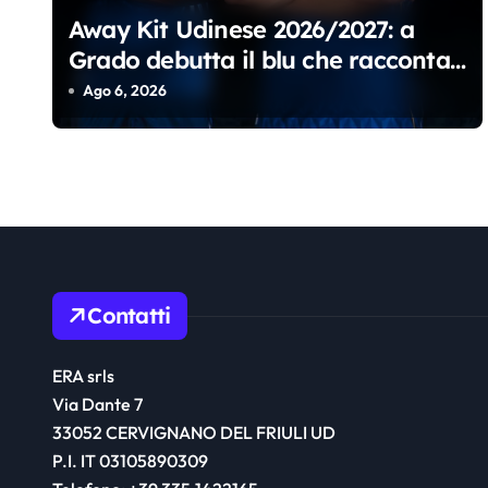
e
Away Kit Udinese 2026/2027: a
a
Grado debutta il blu che racconta
il Friuli
Ago 6, 2026
r
t
i
c
o
Contatti
l
i
ERA srls
Via Dante 7
33052 CERVIGNANO DEL FRIULI UD
P.I. IT 03105890309