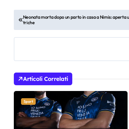
N
Neonata morta dopo un parto in casa a Nimis: aperta u
triche
a
v
i
g
a
Articoli Correlati
z
i
Sport
o
n