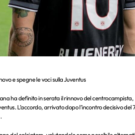
nnovo e spegne le voci sulla Juventus
lana ha definito in serata il rinnovo del centrocampista, 
ntus. L’accordo, arrivato dopo l’incontro decisivo del 7
.
rage del calciatore, valutandolo come possibile alterna