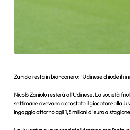
Zaniolo resta in bianconero: l’Udinese chiude il ri
Nicolò Zaniolo resterà all’Udinese. La società friu
settimane avevano accostato il giocatore alla Juve
ingaggio attorno agli 1,8 milioni di euro a stagione
La Juventus aveva sondato il terreno con l’entou