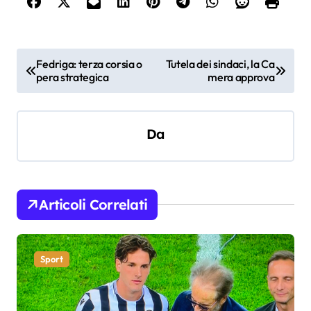
N
Fedriga: terza corsia o
Tutela dei sindaci, la Ca
pera strategica
mera approva
a
v
i
Da
g
a
z
Articoli Correlati
i
o
Sport
n
e
a