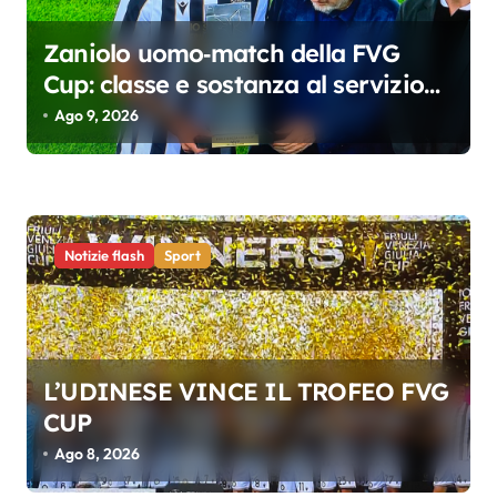
r
Zaniolo uomo‑match della FVG
t
Cup: classe e sostanza al servizio
i
dell’Udinese
Ago 9, 2026
c
o
l
i
Notizie flash
Sport
L’UDINESE VINCE IL TROFEO FVG
CUP
Ago 8, 2026