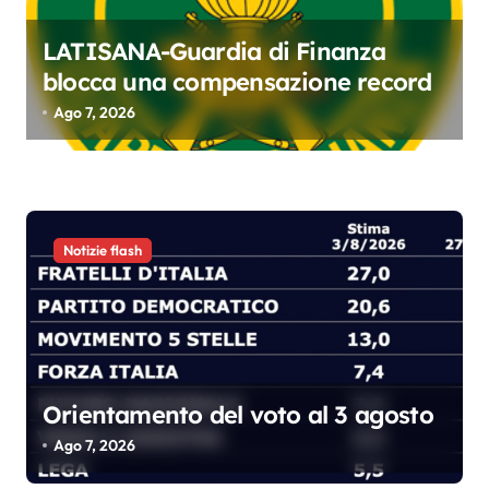
r
t
LATISANA-Guardia di Finanza
blocca una compensazione record
i
Ago 7, 2026
c
o
l
i
Notizie flash
Orientamento del voto al 3 agosto
Ago 7, 2026