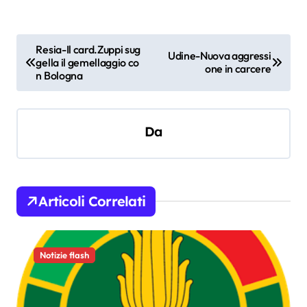
N
Resia-Il card.Zuppi sug
Udine-Nuova aggressi
gella il gemellaggio co
a
one in carcere
n Bologna
v
i
Da
g
a
z
i
Articoli Correlati
o
n
Notizie flash
e
a