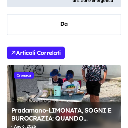
v
ansizione energetica
i
g
Da
a
z
i
Articoli Correlati
o
n
e
Cronaca
a
r
t
Pradamano-LIMONATA, SOGNI E
i
BUROCRAZIA: QUANDO
c
L’ENTUSIASMO DEI RAGAZZI SI
Ago 6, 2026