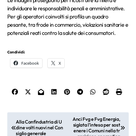
Le indagini proseguono per ricostruire la filiera e
individuare le responsabilità penali e amministrative.
Per gli operatori coinvolti si profila un quadro
pesante, tra frode in commercio, violazioni sanitarie e
potenziali reati contro la salute dei consumatori.
Condividi:
Facebook
X
N
Anci Fvg e Fvg Energia,
Alla Confindustria di U
siglata l’intesa per sost
a
dine volti nuovi nel Con
enere i Comuni nella tr
siglio generale