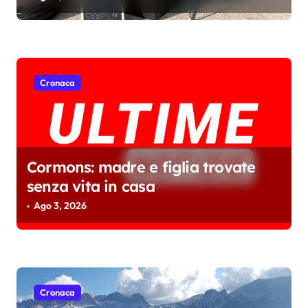
o
SCONTRA CON L’ADULTO CHE
l
DIMENTICA DI ESSERE STATO
BAMBINO
i
Cronaca
Cormons: madre e figlia trovate
senza vita in casa
Ago 3, 2026
Cronaca