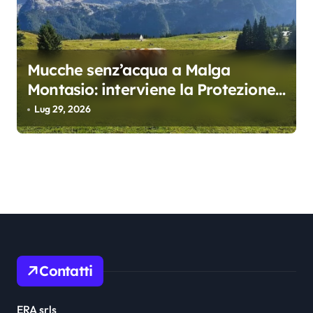
Mucche senz’acqua a Malga
Montasio: interviene la Protezione
civile, trasportati 10 mila litri
Lug 29, 2026
Contatti
ERA srls