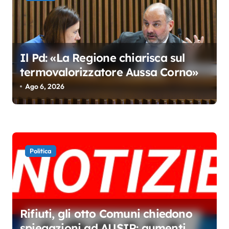
a
r
t
i
Il Pd: «La Regione chiarisca sul
c
termovalorizzatore Aussa Corno»
o
Ago 6, 2026
l
i
Politica
Rifiuti, gli otto Comuni chiedono
spiegazioni ad AUSIR: aumenti