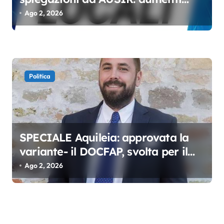
senza miglioramenti
Ago 2, 2026
Politica
SPECIALE Aquileia: approvata la
variante- il DOCFAP, svolta per il
futuro della città
Ago 2, 2026