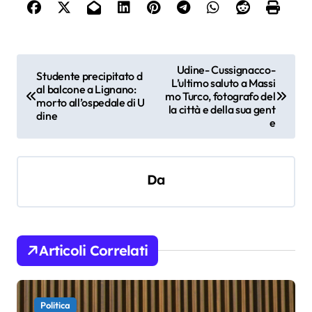
N
Udine- Cussignacco-
Studente precipitato d
L’ultimo saluto a Massi
a
al balcone a Lignano:
mo Turco, fotografo del
morto all’ospedale di U
v
la città e della sua gent
dine
e
i
g
a
Da
z
i
o
Articoli Correlati
n
e
Politica