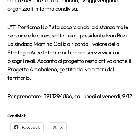
orari e destinazioni coincidono, i viaggi vengono
organizzati in forma condivisa.
«“Ti Portiamo Noi” sta accorciando la distanza tra le
persone e le cure», sottolinea il presidente Ivan Buzzi.
La sindaca Martina Gallizia ricorda il valore della
Strategia Aree Interne nel creare servizi vicini ai
bisogni reali. Accanto al progetto resta attivo anche il
Progetto Arcobaleno, gestito dai volontari del
territorio.
Per prenotare: 391 1294886, dal lunedì al venerdì, 9/12
Condividi:
Facebook
X