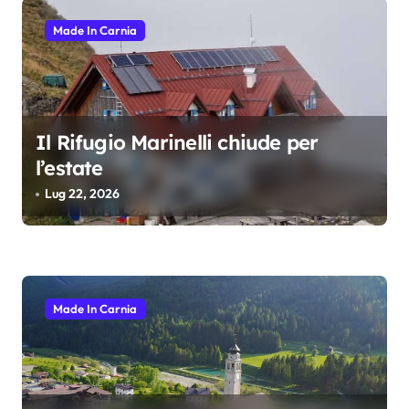
e
Made In Carnia
a
r
t
i
Il Rifugio Marinelli chiude per
c
l’estate
o
Lug 22, 2026
l
i
Made In Carnia