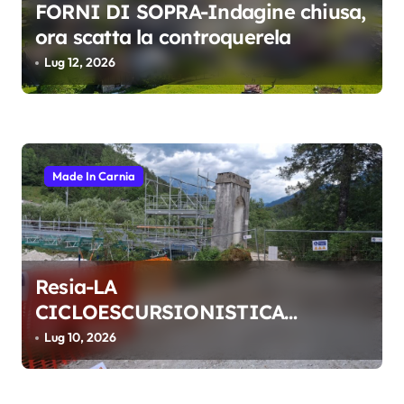
FORNI DI SOPRA-Indagine chiusa,
ora scatta la controquerela
Lug 12, 2026
Made In Carnia
Resia-LA
CICLOESCURSIONISTICA
RESIUTTA–RESIA APERTA PER
Lug 10, 2026
L’ESTATE GRAZIE A UNA
VIABILITÀ ALTERNATIVA SU