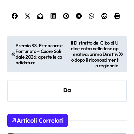
N
Il Distretto del Cibo di U
Premio SS. Ermacora e
dine entra nella fase op
a
Fortunato – Cuore Soli
erativa: primo Direttiv
dale 2026: aperte le ca
v
o dopo il riconosciment
ndidature
o regionale
i
g
a
Da
z
i
o
Articoli Correlati
n