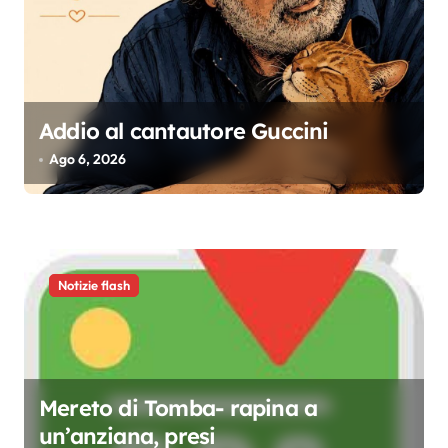
e
a
r
t
Addio al cantautore Guccini
i
Ago 6, 2026
c
o
l
i
Notizie flash
Mereto di Tomba- rapina a
un’anziana, presi