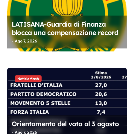
e
a
r
LATISANA-Guardia di Finanza
t
blocca una compensazione record
i
Ago 7, 2026
c
o
l
i
Notizie flash
Orientamento del voto al 3 agosto
Ago 7, 2026