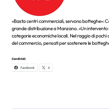
«Basta centri commerciali, servono botteghe»: Confcommercio Friuli Orientale si oppone con fermezza al progetto di un nuovo insediamento della
grande distribuzione a Manzano. «Un intervento i
categorie economiche locali. Nel raggio di pochi c
del commercio, pensati per sostenere le botteghe e 
Condividi:
Facebook
X