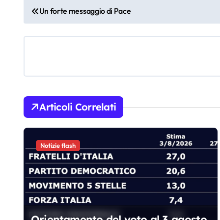
N
Un forte messaggio di Pace
a
v
i
g
a
Articoli Correlati
z
i
Notizie flash
o
n
e
Orientamento del voto al 3 agosto