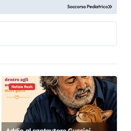
Soccorso Pediatrico
Notizie flash
Addio al cantautore Guccini