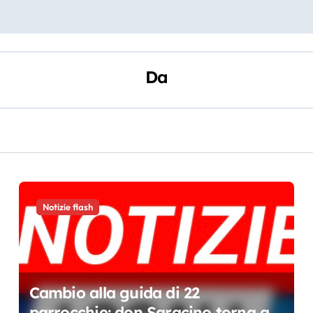
Da
Notizie flash
Cambio alla guida di 22
parrocchie: don Saracino torna a