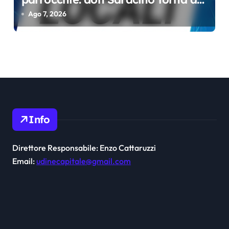
Udine
Ago 7, 2026
Info
Direttore Responsabile: Enzo Cattaruzzi
Email:
udinecapitale@gmail.com