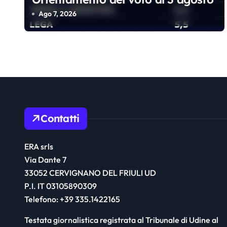
a
Ago 7, 2026
r
t
i
c
o
Contatti
l
ERA srls
i
Via Dante 7
33052 CERVIGNANO DEL FRIULI UD
P.I. IT 03105890309
Telefono: +39 335.1422165
Testata giornalistica registrata al Tribunale di Udine al