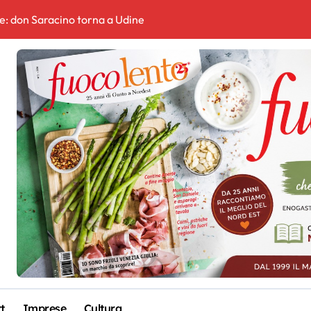
e: don Saracino torna a Udine
o contactless per gruppi e famiglie in un’unica mossa
do debutta il blu che racconta il Friuli
 spazi per sport, salute e comunità
o potere
residente riceverà il riconoscimento “Ambassador of Freedom”. 
ortora
o
t
Imprese
Cultura