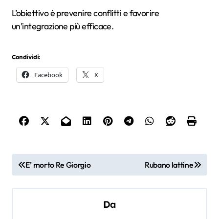
L’obiettivo è prevenire conflitti e favorire
un’integrazione più efficace.
Condividi:
Facebook
X
N
E’ morto Re Giorgio
Rubano lattine
a
v
Da
i