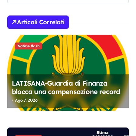
g
a
Articoli Correlati
z
i
o
Notizie flash
n
e
a
LATISANA-Guardia di Finanza
r
blocca una compensazione record
t
Ago 7, 2026
i
c
o
l