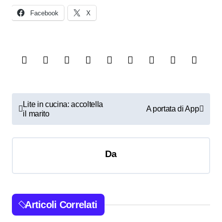
Facebook
X
N
Lite in cucina: accoltella
A portata di App
il marito
a
v
i
Da
g
a
z
Articoli Correlati
i