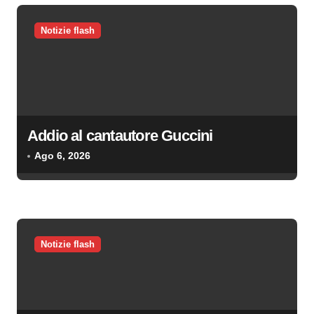
o
Notizie flash
n
e
a
r
t
Addio al cantautore Guccini
i
Ago 6, 2026
c
o
l
i
Notizie flash