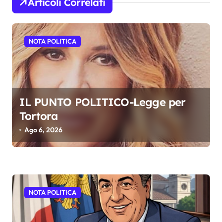
Articoli Correlati
o
n
e
NOTA POLITICA
a
r
t
IL PUNTO POLITICO-Legge per
i
Tortora
c
Ago 6, 2026
o
l
i
NOTA POLITICA