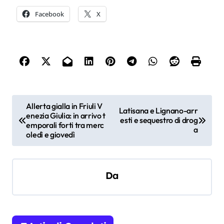
Facebook
X
N
Allerta gialla in Friuli V
Latisana e Lignano-arr
enezia Giulia: in arrivo t
a
esti e sequestro di drog
emporali forti tra merc
a
v
oledì e giovedì
i
g
Da
a
z
i