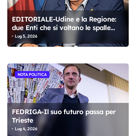
EDITORIALE-Udine e la Regione:
due Enti che si voltano le spalle
Editoriale del Direttore – Udine
Lug 5, 2026
Capitale
NOTA POLITICA
FEDRIGA-Il suo futuro passa per
Trieste
Lug 4, 2026