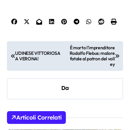
N
È morto l’imprenditore
UDINESE VITTORIOSA
Rodolfo Flebus: malore
a
A VERONA!
fatale al patron del voll
v
ey
i
g
Da
a
z
i
Articoli Correlati
o