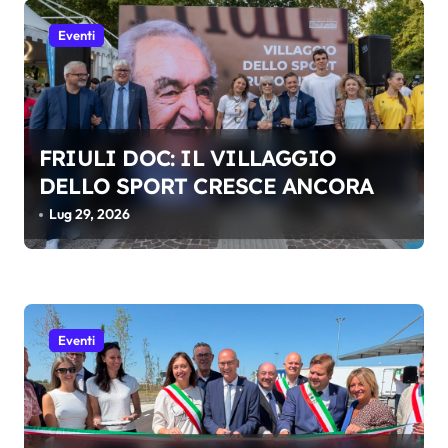
n
e
Eventi
a
r
t
FRIULI DOC: IL VILLAGGIO
i
DELLO SPORT CRESCE ANCORA
c
Lug 29, 2026
o
l
i
Eventi