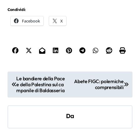
Condividi:
Facebook
X
N
Le bandiere della Pace
Abete FIGC: polemiche
e della Palestina sul ca
a
comprensibili
mpanile di Baldasseria
v
i
Da
g
a
z