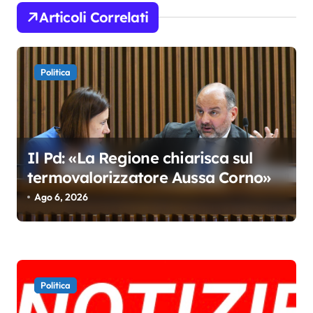
i
Articoli Correlati
o
n
Politica
e
a
r
t
Il Pd: «La Regione chiarisca sul
termovalorizzatore Aussa Corno»
i
Ago 6, 2026
c
o
l
i
Politica