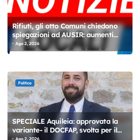
Rifiuti, gli otto Comuni chiedono
spiegazioni ad AUSIR: aumenti
senza miglioramenti
Ago 2, 2026
Politica
SPECIALE Aquileia: approvata la
variante- il DOCFAP, svolta per il
futuro della città
Ago 2, 2026