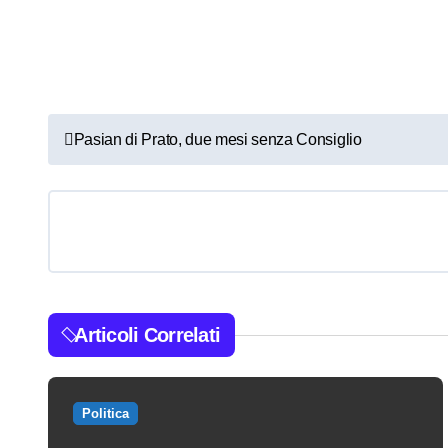
N
Pasian di Prato, due mesi senza Consiglio
a
v
i
g
a
Articoli Correlati
z
i
Politica