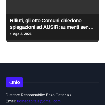
Rifiuti, gli otto Comuni chiedono
spiegazioni ad AUSIR: aumenti senza
miglioramenti
Ago 2, 2026
Info
Direttore Responsabile: Enzo Cattaruzzi
Email:
udinecapitale@gmail.com