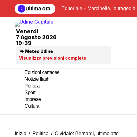
Salta
Ultima ora
Editoriale – Marcinelle, la tragedia
al
contenuto
Venerdì
7 Agosto 2026
19:39
🌤 Meteo Udine
Visualizza previsioni complete →
Edizioni cartacee
Notizie flash
Politica
Sport
Imprese
Cultura
Inizio
Politica
Cividale: Bernardi, ultimo atto