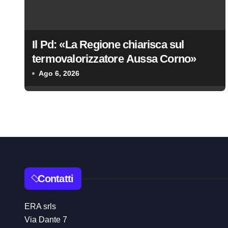
o
n
Il Pd: «La Regione chiarisca sul
e
termovalorizzatore Aussa Corno»
a
Ago 6, 2026
r
t
i
c
o
Contatti
l
ERA srls
i
Via Dante 7