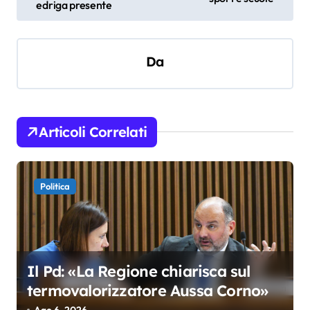
edriga presente
v
i
Da
g
a
z
i
Articoli Correlati
o
n
Politica
e
a
r
t
Il Pd: «La Regione chiarisca sul
termovalorizzatore Aussa Corno»
i
Ago 6, 2026