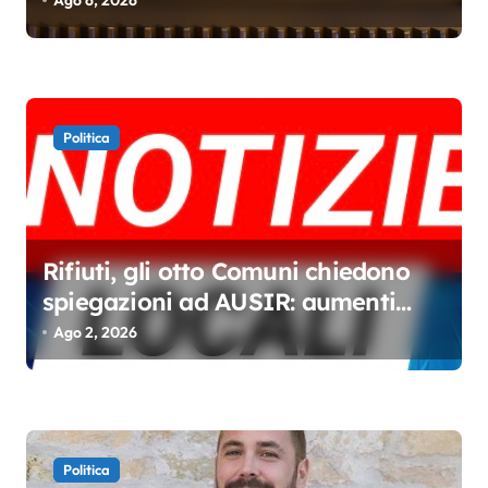
c
o
l
i
Politica
Rifiuti, gli otto Comuni chiedono
spiegazioni ad AUSIR: aumenti
senza miglioramenti
Ago 2, 2026
Politica