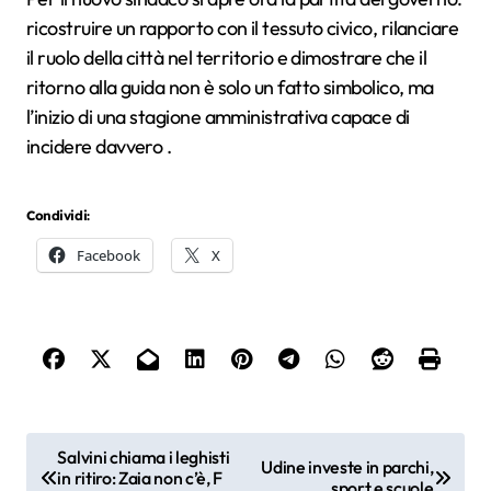
ricostruire un rapporto con il tessuto civico, rilanciare
il ruolo della città nel territorio e dimostrare che il
ritorno alla guida non è solo un fatto simbolico, ma
l’inizio di una stagione amministrativa capace di
incidere davvero .
Condividi:
Facebook
X
N
Salvini chiama i leghisti
Udine investe in parchi,
in ritiro: Zaia non c’è, F
a
sport e scuole