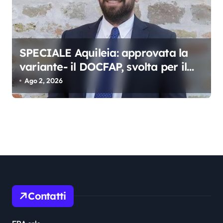
SPECIALE Aquileia: approvata la
variante- il DOCFAP, svolta per il
futuro della città
Ago 2, 2026
Contatti