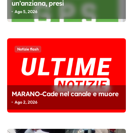
t
un’anziana, presi
i
Ago 5, 2026
c
o
l
i
Notizie flash
MARANO-Cade nel canale e muore
Ago 2, 2026