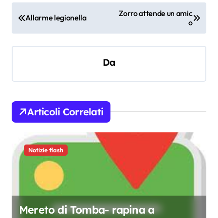
N
Zorro attende un amic
Allarme legionella
o
a
v
i
Da
g
a
z
Articoli Correlati
i
o
Notizie flash
n
e
a
r
Mereto di Tomba- rapina a