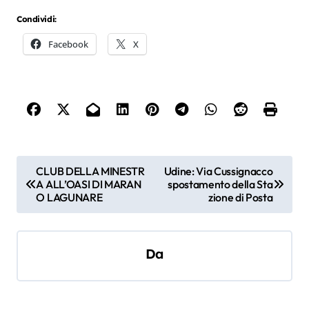
Condividi:
Facebook
X
N
CLUB DELLA MINESTR
Udine: Via Cussignacco
A ALL’OASI DI MARAN
spostamento della Sta
a
O LAGUNARE
zione di Posta
v
i
Da
g
a
z