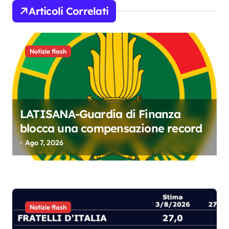
i
Articoli Correlati
o
n
Notizie flash
e
a
r
t
LATISANA-Guardia di Finanza
blocca una compensazione record
i
Ago 7, 2026
c
o
l
i
Notizie flash