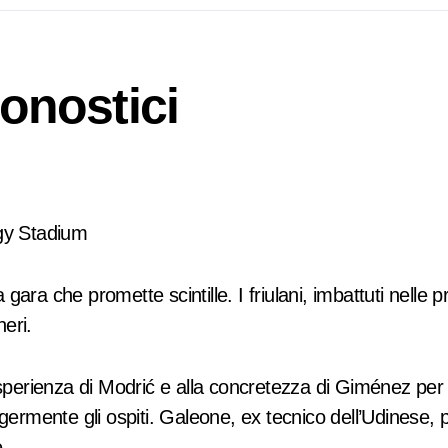
ronostici
rgy Stadium
ara che promette scintille. I friulani, imbattuti nelle pr
neri.
ll’esperienza di Modrić e alla concretezza di Giménez per
eggermente gli ospiti. Galeone, ex tecnico dell’Udines
.