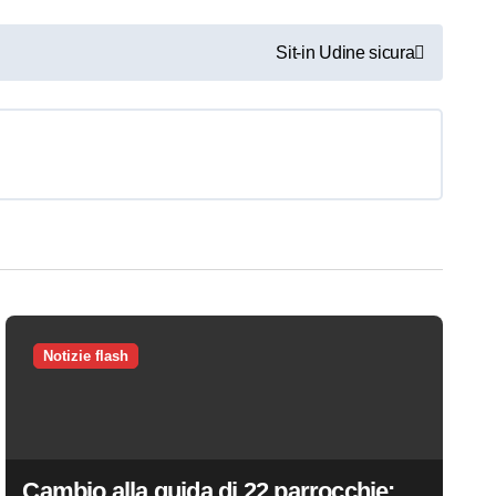
Sit-in Udine sicura
Notizie flash
Cambio alla guida di 22 parrocchie: