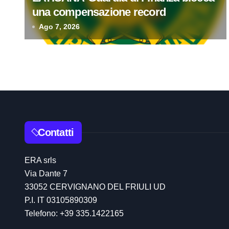
e
una compensazione record
a
Ago 7, 2026
r
t
i
c
o
Contatti
l
ERA srls
i
Via Dante 7
33052 CERVIGNANO DEL FRIULI UD
P.I. IT 03105890309
Telefono: +39 335.1422165