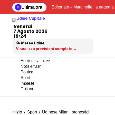
Salta
Ultima ora
Editoriale – Marcinelle, la tragedia
al
contenuto
Venerdì
7 Agosto 2026
18:24
🌤 Meteo Udine
Visualizza previsioni complete →
Edizioni cartacee
Notizie flash
Politica
Sport
Imprese
Cultura
Inizio
Sport
Udinese Milan , pronostici