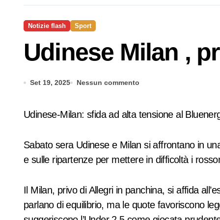
Notizie flash
Sport
Udinese Milan , p
Set 19, 2025
Nessun commento
Udinese-Milan: sfida ad alta tensione al Bluene
Sabato sera Udinese e Milan si affrontano in una g
e sulle ripartenze per mettere in difficoltà i rosso
Il Milan, privo di Allegri in panchina, si affida a
parlano di equilibrio, ma le quote favoriscono l
suggeriscono l’Under 2.5 come giocata prudente