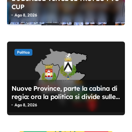
t
CUP
i
Ago 8, 2026
c
o
l
i
Politica
Nuove Province, parte la cabina di
regia: ora la politica si divide sulle
competenze
Ago 8, 2026