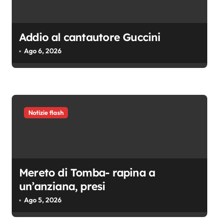
a
r
t
Addio al cantautore Guccini
i
Ago 6, 2026
c
o
l
i
Notizie flash
Mereto di Tomba- rapina a
un’anziana, presi
Ago 5, 2026