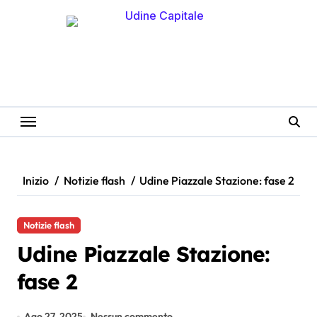
Salta
al
contenuto
Inizio
Notizie flash
Udine Piazzale Stazione: fase 2
Notizie flash
Udine Piazzale Stazione:
fase 2
Ago 27, 2025
Nessun commento