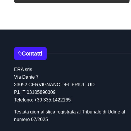
r
t
i
c
o
Contatti
l
ERA srls
i
Via Dante 7
33052 CERVIGNANO DEL FRIULI UD
P.I. IT 03105890309
Telefono: +39 335.1422165
Testata giornalistica registrata al Tribunale di Udine al
numero 07/2025