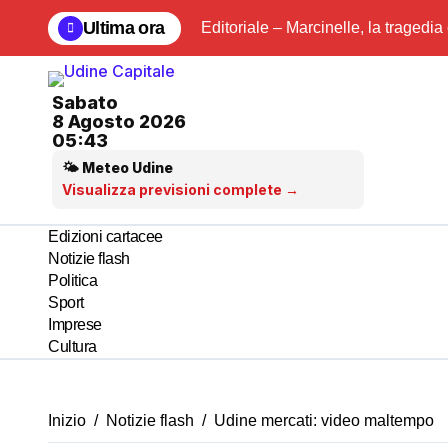
Salta
Ultima ora
Editoriale – Marcinelle, la tragedia
al
contenuto
Sabato
8 Agosto 2026
05:43
🌤 Meteo Udine
Visualizza previsioni complete →
Edizioni cartacee
Notizie flash
Politica
Sport
Imprese
Cultura
Inizio
Notizie flash
Udine mercati: video maltempo