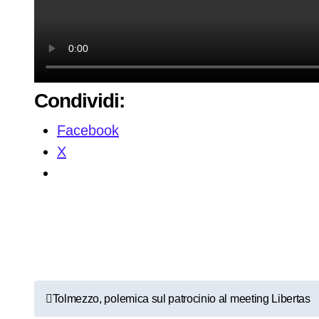
Condividi:
Facebook
X
N
Tolmezzo, polemica sul patrocinio al meeting Libertas