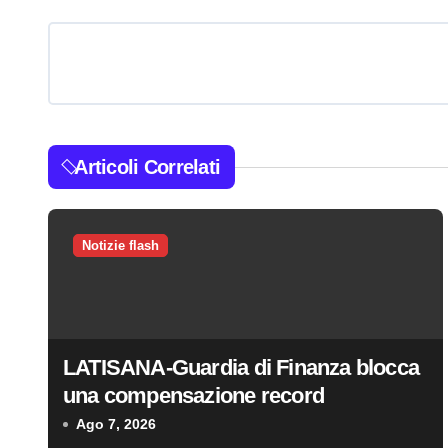
a
v
i
g
a
Articoli Correlati
z
i
Notizie flash
o
n
LATISANA-Guardia di Finanza blocca
e
una compensazione record
a
Ago 7, 2026