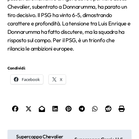
Chevalier, subentrato a Donnarumma, ha parato un
tiro decisivo. Il PSG ha vinto 6-5, dimostrando
carattere e profondità. La tensione tra Luis Enrique e
Donnarumma ha fatto discutere, ma la squadra ha
risposto sul campo. Per il PSG, è un trionfo che
rilancia le ambizioni europee.
Condividi:
Facebook
X
N
Supercoppa Chevalier