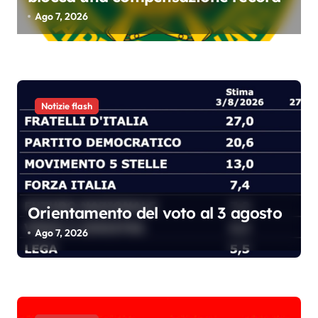
Ago 7, 2026
c
o
l
i
Notizie flash
Orientamento del voto al 3 agosto
Ago 7, 2026