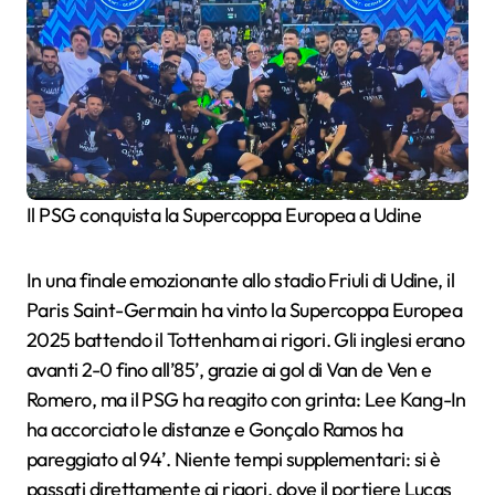
Il PSG conquista la Supercoppa Europea a Udine
In una finale emozionante allo stadio Friuli di Udine, il
Paris Saint-Germain ha vinto la Supercoppa Europea
2025 battendo il Tottenham ai rigori. Gli inglesi erano
avanti 2-0 fino all’85’, grazie ai gol di Van de Ven e
Romero, ma il PSG ha reagito con grinta: Lee Kang-In
ha accorciato le distanze e Gonçalo Ramos ha
pareggiato al 94’. Niente tempi supplementari: si è
passati direttamente ai rigori, dove il portiere Lucas