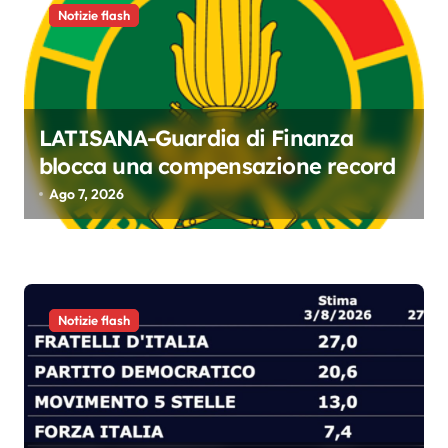
e
Notizie flash
a
r
t
LATISANA-Guardia di Finanza
i
blocca una compensazione record
c
Ago 7, 2026
o
l
i
Notizie flash