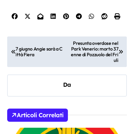
N
Presunta overdose nel
7 giugno Angie sarà a C
Park Venerio: morto 37
a
ittà Fiera
enne di Pozzuolo del Fri
v
uli
i
g
Da
a
z
i
Articoli Correlati
o
n