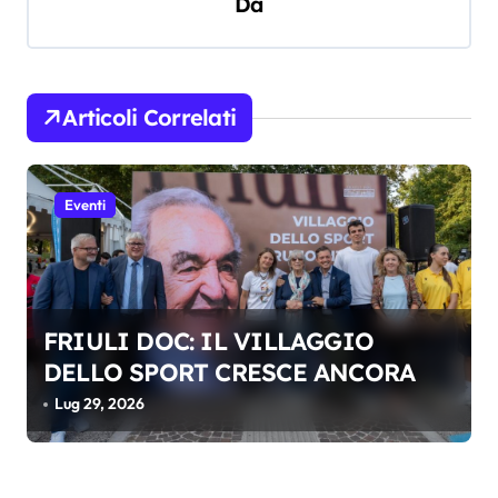
Da
g
a
z
Articoli Correlati
i
o
Eventi
n
e
a
r
FRIULI DOC: IL VILLAGGIO
t
DELLO SPORT CRESCE ANCORA
i
Lug 29, 2026
c
o