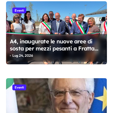
l
i
Eventi
A4, inaugurate le nuove aree di
sosta per mezzi pesanti a Fratta
Nord e Sud
Lug 24, 2026
Eventi