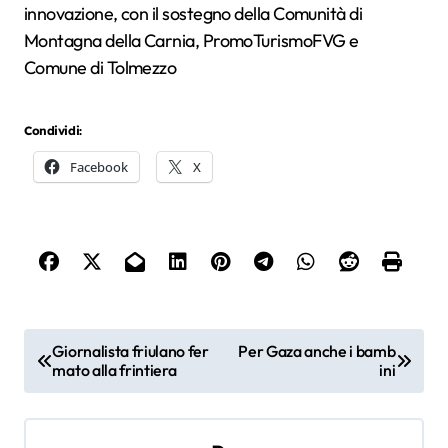
innovazione, con il sostegno della Comunità di
Montagna della Carnia, PromoTurismoFVG e
Comune di Tolmezzo
Condividi:
Facebook
X
N
Giornalista friulano fer
Per Gaza anche i bamb
mato alla frintiera
ini
a
v
i