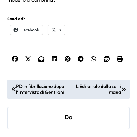
Condividi:
Facebook
X
N
PD in fibrillazione dopo
L’Editoriale della setti
l’ intervista di Gentiloni
mana
a
v
i
Da
g
a