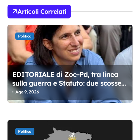
z
Articoli Correlati
i
o
Politica
n
e
a
r
EDITORIALE di Zoe-Pd, tra linea
t
sulla guerra e Statuto: due scosse
i
che agitano il fronte democratico
Ago 9, 2026
c
o
l
i
Politica