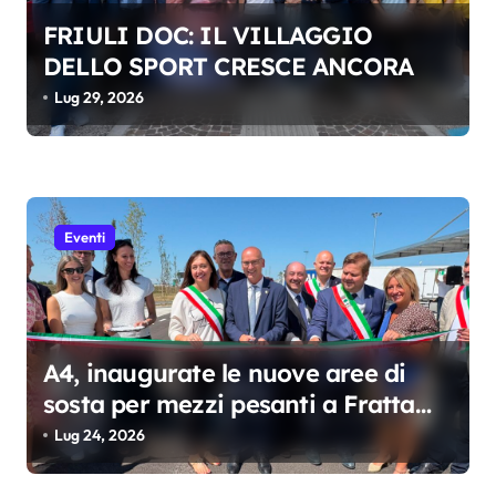
r
FRIULI DOC: IL VILLAGGIO
t
DELLO SPORT CRESCE ANCORA
i
Lug 29, 2026
c
o
l
i
Eventi
A4, inaugurate le nuove aree di
sosta per mezzi pesanti a Fratta
Nord e Sud
Lug 24, 2026