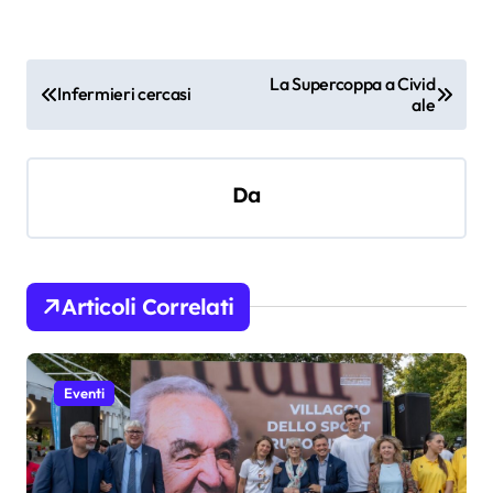
N
La Supercoppa a Civid
Infermieri cercasi
ale
a
v
i
Da
g
a
z
Articoli Correlati
i
o
Eventi
n
e
a