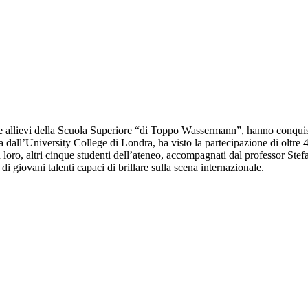
 e allievi della Scuola Superiore “di Toppo Wassermann”, hanno conquis
all’University College di Londra, ha visto la partecipazione di oltre 45
oro, altri cinque studenti dell’ateneo, accompagnati dal professor Stefa
 giovani talenti capaci di brillare sulla scena internazionale.