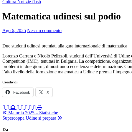
Cultura
Notizie flash
Matematica udinesi sul podio
Ago 6, 2025
Nessun commento
Due studenti udinesi premiati alla gara internazionale di matematica
Lorenzo Carrara e Nicolò Pelizzoli, studenti dell’Università di Udine
Competition (IMC), tenutasi in Bulgaria. La competizione, organizzata d
problemi in due giorni, dimostrando eccellenza e determinazione. Con l
l’alto livello della formazione matematica a Udine e premia l’impegno di
Condividi:
Facebook
X
Navigazione
Maturità 2025 – Statistiche
Supercoppa Udine si prepara
articoli
Da