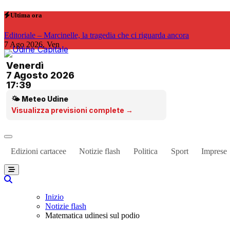
Salta
Ultima ora
al
contenuto
Editoriale – Marcinelle, la tragedia che ci riguarda ancora
7
Ago 2026, Ven
Venerdì
7 Agosto 2026
17:39
🌤 Meteo Udine
Visualizza previsioni complete →
Edizioni cartacee
Notizie flash
Politica
Sport
Imprese
Inizio
Notizie flash
Matematica udinesi sul podio