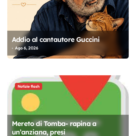
e
a
r
t
Addio al cantautore Guccini
i
Ago 6, 2026
c
o
l
i
Notizie flash
Mereto di Tomba- rapina a
un’anziana, presi