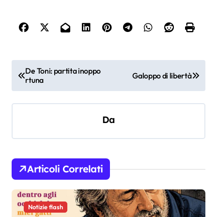
N
De Toni: partita inoppo
Galoppo di libertà
rtuna
a
v
i
Da
g
a
z
Articoli Correlati
i
o
Notizie flash
n