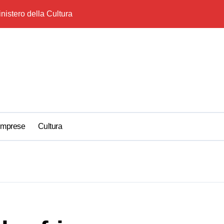
inistero della Cultura
Zaniolo uomo‑mat
Imprese
Cultura