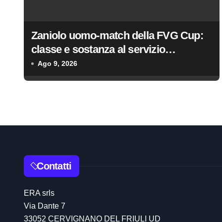
n
Zaniolo uomo‑match della FVG Cup:
e
classe e sostanza al servizio
a
dell’Udinese
Ago 9, 2026
r
t
i
c
o
Contatti
l
ERA srls
i
Via Dante 7
33052 CERVIGNANO DEL FRIULI UD