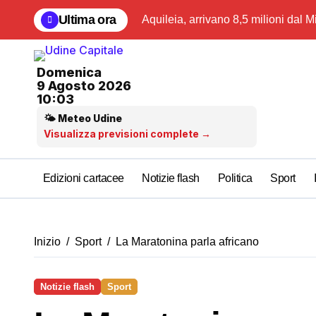
Salta
Ultima ora
Aquileia, arrivano 8,5 milioni dal M
al
contenuto
Domenica
9 Agosto 2026
10:03
🌤 Meteo Udine
Visualizza previsioni complete →
Edizioni cartacee
Notizie flash
Politica
Sport
Inizio
Sport
La Maratonina parla africano
Notizie flash
Sport