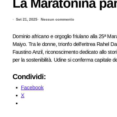
La Maratonina par
Set 21, 2025
Nessun commento
Dominio africano e orgoglio friulano alla 25ª Maratonina di Udine. Il keniano Vincent Momanyi ha vinto in 1h03’11”, seguito dai connazionali Ekidor e
Maiyo. Tra le donne, trionfo dell’eritrea Rahel D
Faustino Anzil, riconoscimento dedicato allo sto
per la sostenibilità. Udine si conferma capitale d
Condividi:
Facebook
X