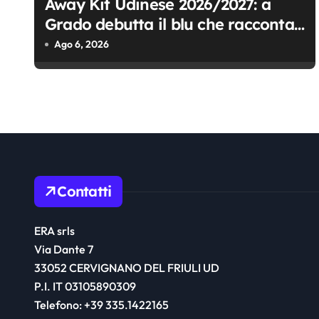
Away Kit Udinese 2026/2027: a
e
Grado debutta il blu che racconta
a
il Friuli
Ago 6, 2026
r
t
i
c
o
Contatti
l
ERA srls
i
Via Dante 7
33052 CERVIGNANO DEL FRIULI UD
P.I. IT 03105890309
Telefono: +39 335.1422165