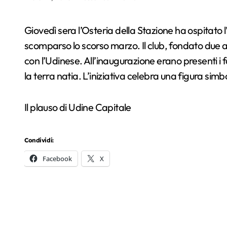
Giovedì sera l’Osteria della Stazione ha ospitato l’intitolazione ufficiale dell’Udinese Club Milano a Bruno Pizzul, indimenticabile voce del calcio italiano,
scomparso lo scorso marzo. Il club, fondato due ann
con l’Udinese. All’inaugurazione erano presenti i f
la terra natia. L’iniziativa celebra una figura simb
Il plauso di Udine Capitale
Condividi:
Facebook
X