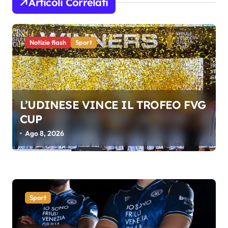
i
Articoli Correlati
o
n
Notizie flash
Sport
e
a
r
t
L’UDINESE VINCE IL TROFEO FVG
CUP
i
Ago 8, 2026
c
o
l
i
Sport