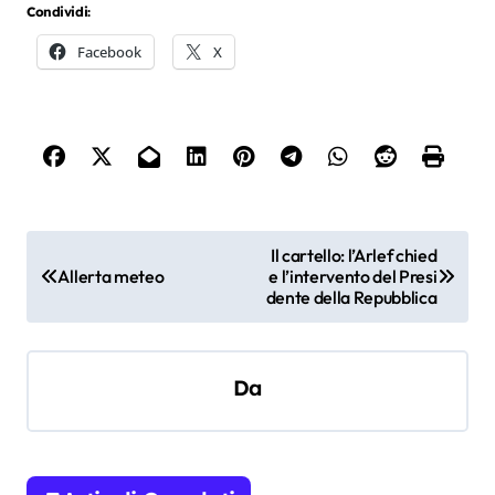
Condividi:
Facebook
X
N
Il cartello: l’Arlef chied
Allerta meteo
e l’intervento del Presi
a
dente della Repubblica
v
i
Da
g
a
z