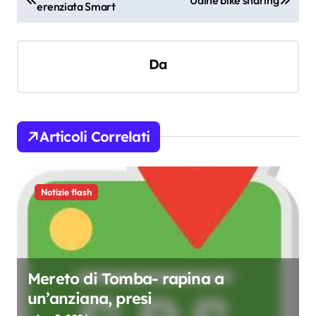
erenziata Smart
a
v
i
Da
g
a
z
Articoli Correlati
i
o
Notizie flash
n
e
a
r
Mereto di Tomba- rapina a
t
un’anziana, presi
i