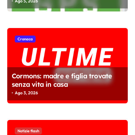
Ago 5, 2026
c
o
l
i
Cronaca
Cormons: madre e figlia trovate
senza vita in casa
Ago 3, 2026
Notizie flash