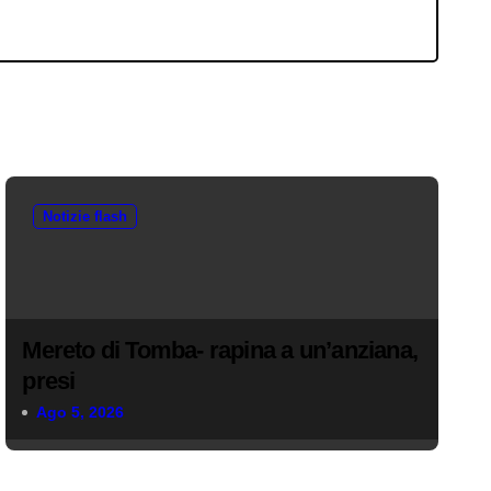
Notizie flash
Mereto di Tomba- rapina a un’anziana,
presi
Ago 5, 2026