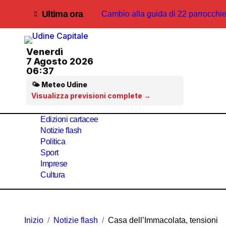
Salta
Ultima ora
Cambio alla guida di 22 parrocchie
al
contenuto
Fvg-Allarme idrico
Venerdì
Svolta sui bus di Udine: pagamento
7 Agosto 2026
06:37
Away Kit Udinese 2026/2027: a Grado
🌤 Meteo Udine
Pala360, via all’ampliamento: più s
Visualizza previsioni complete →
LETTERE AL DIRETTORE-Il Quart
Edizioni cartacee
Notizie flash
Mattarella a Pordenonelegge: il Pr
Politica
Sport
Addio al cantautore Guccini
Imprese
Cultura
IL PUNTO POLITICO-Legge per To
Regolamento per la telefonia mobile
Inizio
Notizie flash
Casa dell’Immacolata, tensioni