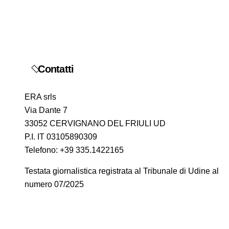
t
i
c
o
Contatti
l
ERA srls
i
Via Dante 7
33052 CERVIGNANO DEL FRIULI UD
P.I. IT 03105890309
Telefono: +39 335.1422165
Testata giornalistica registrata al Tribunale di Udine al
numero 07/2025