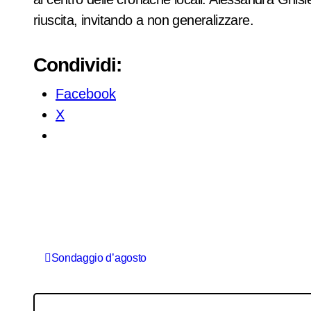
riuscita, invitando a non generalizzare.
Condividi:
Facebook
X
N
Sondaggio d’agosto
a
v