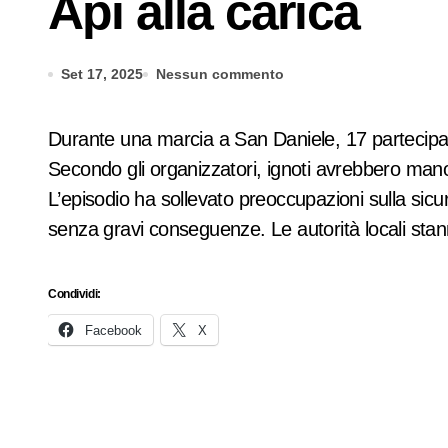
Api alla carica
Set 17, 2025
Nessun commento
Durante una marcia a San Daniele, 17 partecipanti sono stati punti da uno sciame di vespe, causando momenti di panico e l’intervento dei soccorsi.
Secondo gli organizzatori, ignoti avrebbero manom
L’episodio ha sollevato preoccupazioni sulla sic
senza gravi conseguenze. Le autorità locali stanno
Condividi:
Facebook
X