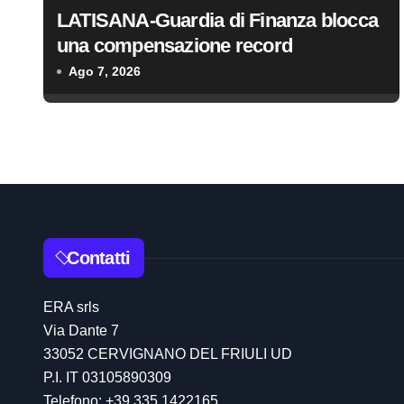
LATISANA-Guardia di Finanza blocca
e
una compensazione record
a
Ago 7, 2026
r
t
i
c
o
Contatti
l
ERA srls
i
Via Dante 7
33052 CERVIGNANO DEL FRIULI UD
P.I. IT 03105890309
Telefono: +39 335.1422165