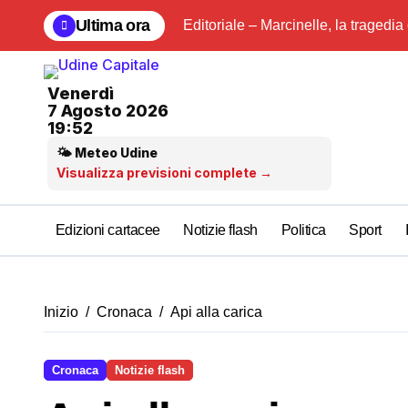
Salta
Ultima ora
Editoriale – Marcinelle, la tragedia
al
contenuto
Venerdì
7 Agosto 2026
19:52
🌤 Meteo Udine
Visualizza previsioni complete →
Edizioni cartacee
Notizie flash
Politica
Sport
Inizio
Cronaca
Api alla carica
Cronaca
Notizie flash