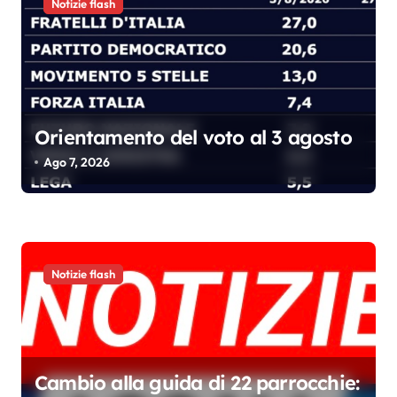
Notizie flash
n
e
a
r
t
Orientamento del voto al 3 agosto
i
Ago 7, 2026
c
o
l
i
Notizie flash
Cambio alla guida di 22 parrocchie: