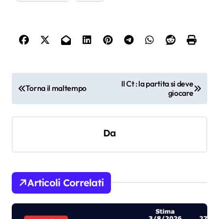
N
Il Ct : la partita si deve
Torna il maltempo
giocare
a
v
i
Da
g
a
z
Articoli Correlati
i
o