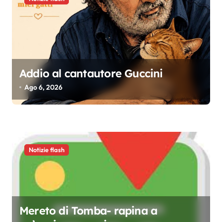
n
e
a
r
t
Addio al cantautore Guccini
i
Ago 6, 2026
c
o
l
i
Notizie flash
Mereto di Tomba- rapina a