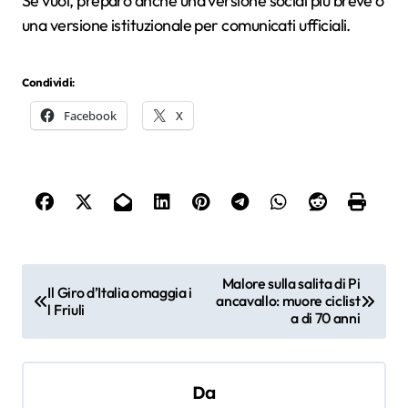
Se vuoi, preparo anche una versione social più breve o
una versione istituzionale per comunicati ufficiali.
Condividi:
Facebook
X
N
Malore sulla salita di Pi
Il Giro d’Italia omaggia i
ancavallo: muore ciclist
a
l Friuli
a di 70 anni
v
i
Da
g