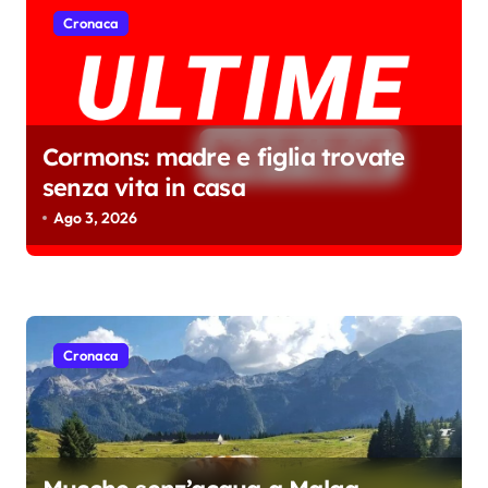
i
Cronaca
Cormons: madre e figlia trovate
senza vita in casa
Ago 3, 2026
Cronaca