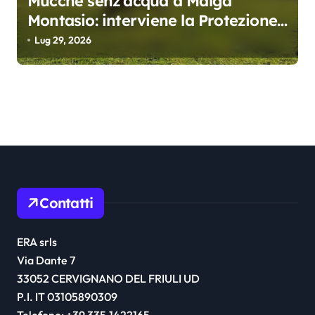
Mucche senz’acqua a Malga
Montasio: interviene la Protezione
civile, trasportati 10 mila litri
Lug 29, 2026
Contatti
ERA srls
Via Dante 7
33052 CERVIGNANO DEL FRIULI UD
P.I. IT 03105890309
Telefono: +39 335.1422165