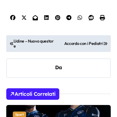
N
Udine – Nuovo questor
Accordo con i Pediatri
e
a
v
i
Da
g
a
z
Articoli Correlati
i
o
Sport
n