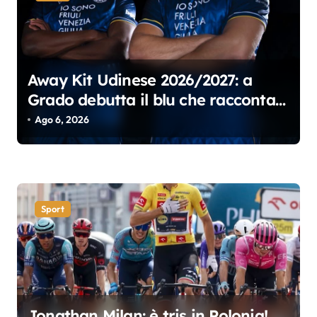
e
a
r
Away Kit Udinese 2026/2027: a
t
Grado debutta il blu che racconta il
i
Friuli
Ago 6, 2026
c
o
l
i
Sport
Jonathan Milan: è tris in Polonia!